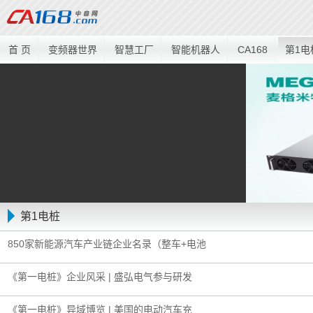
首 页
变频器世界
智慧工厂
智能机器人
CA168
第1电
第1电桩
850家新能源汽车产业链企业名录（整车+电池
《第一电桩》企业风采 | 盛弘电气参与研发
《第一电桩》异域博览 | 美国的电动汽车充